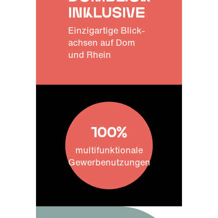
inklusive
Einzigartige Blick-
achsen auf Dom
und Rhein
100%
multifunktionale
Gewerbenutzungen