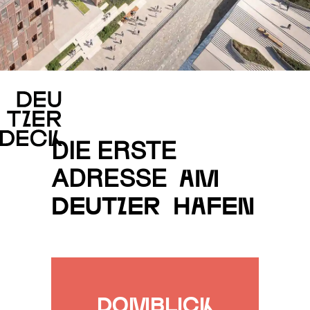
Slide 1 of 3.
DIE ERSTE
ADRESSE
am
Deutzer hafen
Domblick