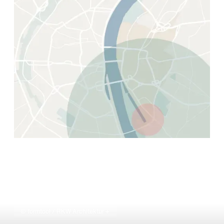
© formtool / RKW Architektur +