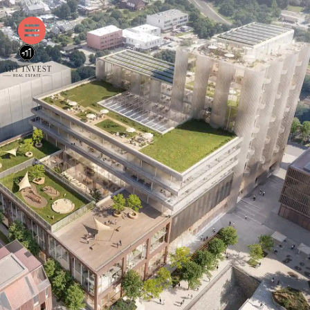
© formtool / RKW Architektur +